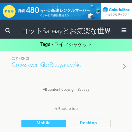
ヨットSabaayとお気楽な世界
Tags › ライフジャケット
2011/12/02
Crewsaver Kite Buoyancy Aid
All content Copyright Sabaay
Back to top
Mobile
Desktop