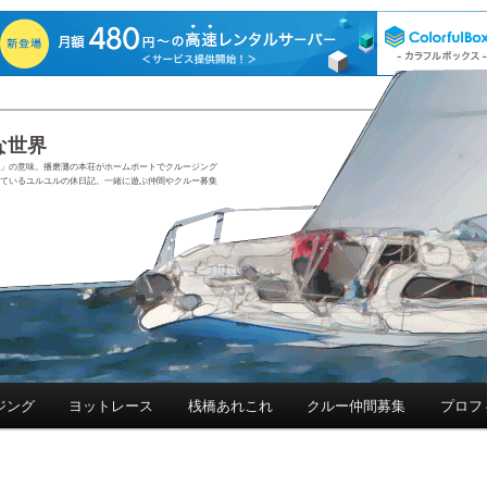
な世界
いい」の意味。播磨灘の本荘がホームポートでクルージング
ているユルユルの休日記。一緒に遊ぶ仲間やクルー募集
ジング
ヨットレース
桟橋あれこれ
クルー仲間募集
プロフ