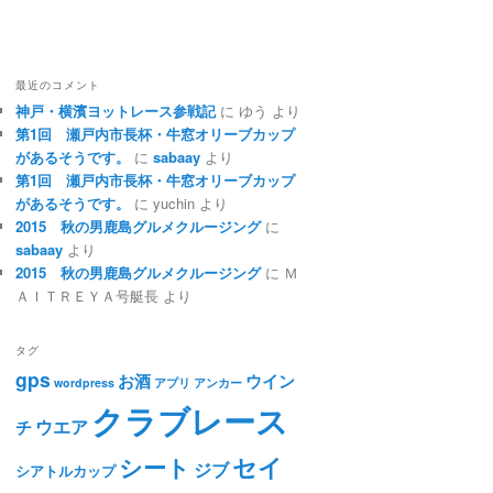
最近のコメント
神戸・横濱ヨットレース参戦記
に ゆう より
第1回 瀬戸内市長杯・牛窓オリーブカップ
があるそうです。
に
sabaay
より
第1回 瀬戸内市長杯・牛窓オリーブカップ
があるそうです。
に yuchin より
2015 秋の男鹿島グルメクルージング
に
sabaay
より
2015 秋の男鹿島グルメクルージング
に Ｍ
ＡＩＴＲＥＹＡ号艇長 より
タグ
gps
お酒
ウイン
wordpress
アプリ
アンカー
クラブレース
ウエア
チ
セイ
シート
ジブ
シアトルカップ