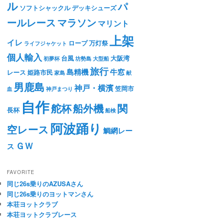
ル
パ
ソフトシャックル
デッキシューズ
ールレース
マラソン
マリント
上架
イレ
ロープ
万灯祭
ライフジャケット
個人輸入
台風
大阪湾
初夢杯
坊勢島
大型船
旅行
島精機
牛窓
レース
姫路市民
家島
献
男鹿島
神戸・横濱
笠岡市
血
神戸まつり
自作
舵杯
船外機
関
長杯
船検
阿波踊り
空レース
鯛網レー
ＧＷ
ス
FAVORITE
同じ26s乗りのAZUSAさん
同じ26s乗りのヨットマンさん
本荘ヨットクラブ
本荘ヨットクラブレース