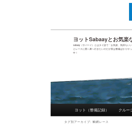
ヨットSabaayとお気楽
sabaay（サバーイ）とはタイ語で「お気楽、気持ち
とレースに西へ東へ行きたいのだが実は整備ばかりやっ
中！
メインメニュー
ヨット（整備記録）
クルー
メインコンテンツへ移動
サブコンテンツへ移動
タグ別アーカイブ:
鯛網レース