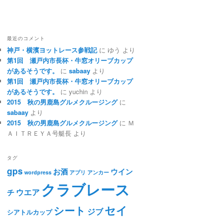
最近のコメント
神戸・横濱ヨットレース参戦記
に ゆう より
第1回 瀬戸内市長杯・牛窓オリーブカップ
があるそうです。
に
sabaay
より
第1回 瀬戸内市長杯・牛窓オリーブカップ
があるそうです。
に yuchin より
2015 秋の男鹿島グルメクルージング
に
sabaay
より
2015 秋の男鹿島グルメクルージング
に Ｍ
ＡＩＴＲＥＹＡ号艇長 より
タグ
gps
お酒
ウイン
wordpress
アプリ
アンカー
クラブレース
ウエア
チ
セイ
シート
ジブ
シアトルカップ