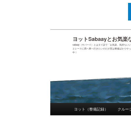
ヨットSabaayとお気楽
sabaay（サバーイ）とはタイ語で「お気楽、気持ち
とレースに西へ東へ行きたいのだが実は整備ばかりやっ
中！
メインメニュー
ヨット（整備記録）
クルー
メインコンテンツへ移動
サブコンテンツへ移動
投稿ナビゲーション