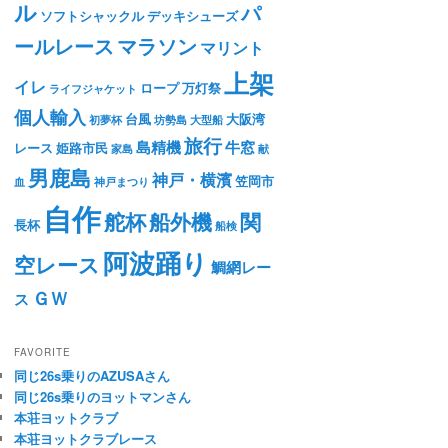
ル
パ
ソフトシャックル
デッキシューズ
ールレース
マラソン
マリント
上架
イレ
ロープ
万灯祭
ライフジャケット
個人輸入
台風
大阪湾
初夢杯
坊勢島
大型船
旅行
島精機
牛窓
レース
姫路市民
家島
献
男鹿島
神戸・横濱
笠岡市
血
神戸まつり
自作
舵杯
船外機
関
長杯
船検
阿波踊り
空レース
鯛網レー
ＧＷ
ス
FAVORITE
同じ26s乗りのAZUSAさん
同じ26s乗りのヨットマンさん
本荘ヨットクラブ
本荘ヨットクラブレース