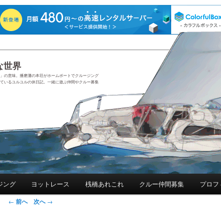
な世界
いい」の意味。播磨灘の本荘がホームポートでクルージング
ているユルユルの休日記。一緒に遊ぶ仲間やクルー募集
ジング
ヨットレース
桟橋あれこれ
クルー仲間募集
プロフ
←
前へ
次へ
→